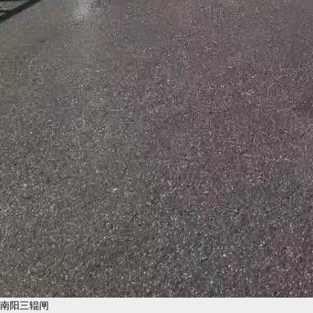
南阳三辊闸