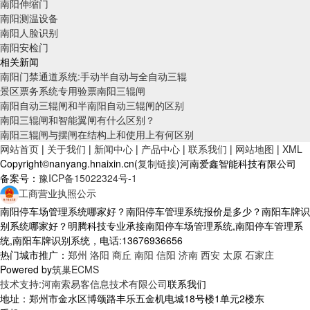
南阳伸缩门
南阳测温设备
南阳人脸识别
南阳安检门
相关新闻
南阳门禁通道系统:手动半自动与全自动三辊
景区票务系统专用验票南阳三辊闸
南阳自动三辊闸和半南阳自动三辊闸的区别
南阳三辊闸和智能翼闸有什么区别？
南阳三辊闸与摆闸在结构上和使用上有何区别
网站首页
|
关于我们
|
新闻中心
|
产品中心
|
联系我们
|
网站地图
|
XML
Copyright©nanyang.hnaixin.cn(
复制链接
)河南爱鑫智能科技有限公司
备案号：
豫ICP备15022324号-1
工商营业执照公示
南阳停车场管理系统哪家好？南阳停车管理系统报价是多少？南阳车牌识
别系统哪家好？明腾科技专业承接南阳停车场管理系统,南阳停车管理系
统,南阳车牌识别系统，电话:13676936656
热门城市推广：
郑州
洛阳
商丘
南阳
信阳
济南
西安
太原
石家庄
Powered by
筑巢ECMS
技术支持:河南索易客信息技术有限公司
联系我们
地址：郑州市金水区博颂路丰乐五金机电城18号楼1单元2楼东