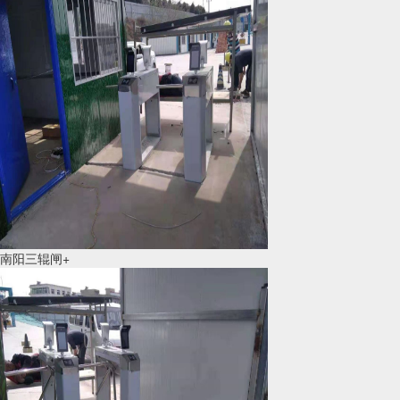
南阳三辊闸+