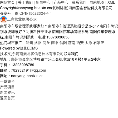
网站首页
|
关于我们
|
新闻中心
|
产品中心
|
联系我们
|
网站地图
|
XML
Copyright©nanyang.hnaixin.cn(
复制链接
)河南爱鑫智能科技有限公司
备案号：
豫ICP备15022324号-1
工商营业执照公示
南阳停车场管理系统哪家好？南阳停车管理系统报价是多少？南阳车牌识
别系统哪家好？明腾科技专业承接南阳停车场管理系统,南阳停车管理系
统,南阳车牌识别系统，电话:13676936656
热门城市推广：
郑州
洛阳
商丘
南阳
信阳
济南
西安
太原
石家庄
Powered by
筑巢ECMS
技术支持:河南索易客信息技术有限公司
联系我们
地址：郑州市金水区博颂路丰乐五金机电城18号楼1单元2楼东
手机：13223098789
邮箱：
782932191@qq.com
网址：nanyang.hnaixin.cn
一键拨号
产品项目
新闻资讯
返回首页