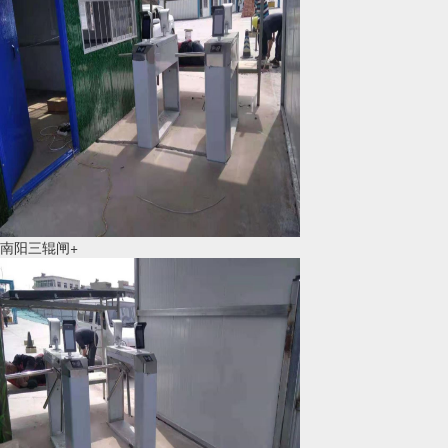
南阳三辊闸+