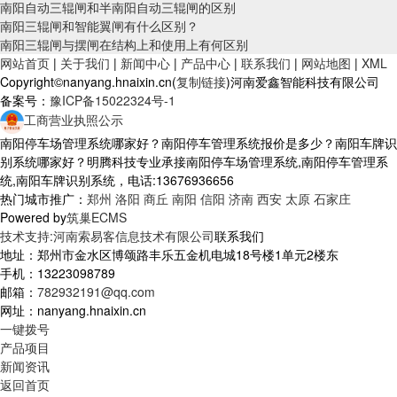
南阳自动三辊闸和半南阳自动三辊闸的区别
南阳三辊闸和智能翼闸有什么区别？
南阳三辊闸与摆闸在结构上和使用上有何区别
网站首页
|
关于我们
|
新闻中心
|
产品中心
|
联系我们
|
网站地图
|
XML
Copyright©nanyang.hnaixin.cn(
复制链接
)河南爱鑫智能科技有限公司
备案号：
豫ICP备15022324号-1
工商营业执照公示
南阳停车场管理系统哪家好？南阳停车管理系统报价是多少？南阳车牌识
别系统哪家好？明腾科技专业承接南阳停车场管理系统,南阳停车管理系
统,南阳车牌识别系统，电话:13676936656
热门城市推广：
郑州
洛阳
商丘
南阳
信阳
济南
西安
太原
石家庄
Powered by
筑巢ECMS
技术支持:河南索易客信息技术有限公司
联系我们
地址：郑州市金水区博颂路丰乐五金机电城18号楼1单元2楼东
手机：13223098789
邮箱：
782932191@qq.com
网址：nanyang.hnaixin.cn
一键拨号
产品项目
新闻资讯
返回首页