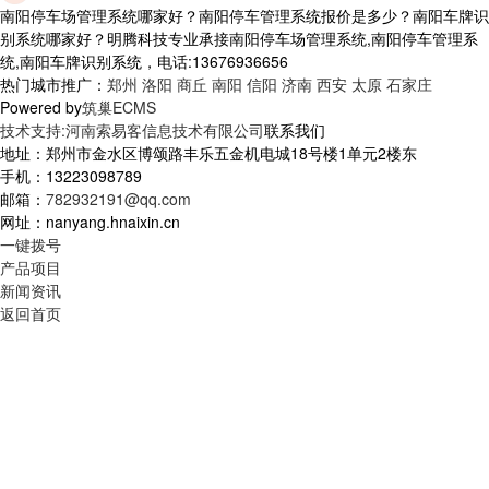
南阳停车场管理系统哪家好？南阳停车管理系统报价是多少？南阳车牌识
别系统哪家好？明腾科技专业承接南阳停车场管理系统,南阳停车管理系
统,南阳车牌识别系统，电话:13676936656
热门城市推广：
郑州
洛阳
商丘
南阳
信阳
济南
西安
太原
石家庄
Powered by
筑巢ECMS
技术支持:河南索易客信息技术有限公司
联系我们
地址：郑州市金水区博颂路丰乐五金机电城18号楼1单元2楼东
手机：13223098789
邮箱：
782932191@qq.com
网址：nanyang.hnaixin.cn
一键拨号
产品项目
新闻资讯
返回首页