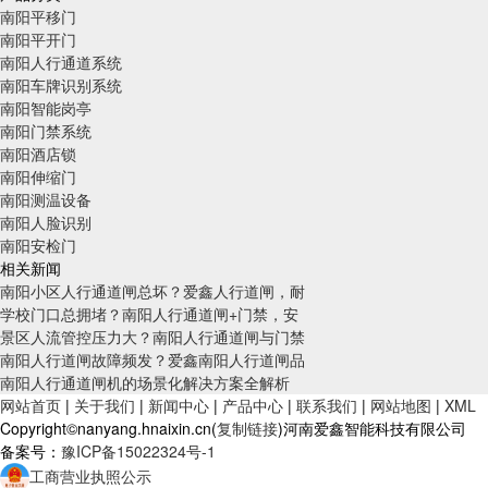
南阳平移门
南阳平开门
南阳人行通道系统
南阳车牌识别系统
南阳智能岗亭
南阳门禁系统
南阳酒店锁
南阳伸缩门
南阳测温设备
南阳人脸识别
南阳安检门
相关新闻
南阳小区人行通道闸总坏？爱鑫人行道闸，耐
学校门口总拥堵？南阳人行通道闸+门禁，安
景区人流管控压力大？南阳人行通道闸与门禁
南阳人行道闸故障频发？爱鑫南阳人行道闸品
南阳人行通道闸机的场景化解决方案全解析
网站首页
|
关于我们
|
新闻中心
|
产品中心
|
联系我们
|
网站地图
|
XML
Copyright©nanyang.hnaixin.cn(
复制链接
)河南爱鑫智能科技有限公司
备案号：
豫ICP备15022324号-1
工商营业执照公示