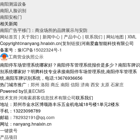
南阳测温设备
南阳人脸识别
南阳安检门
相关新闻
南阳广告平移门：商业场所的品牌展示与安防
网站首页
|
关于我们
|
新闻中心
|
产品中心
|
联系我们
|
网站地图
|
XML
Copyright©nanyang.hnaixin.cn(
复制链接
)河南爱鑫智能科技有限公司
备案号：
豫ICP备15022324号-1
工商营业执照公示
南阳停车场管理系统哪家好？南阳停车管理系统报价是多少？南阳车牌识
别系统哪家好？明腾科技专业承接南阳停车场管理系统,南阳停车管理系
统,南阳车牌识别系统，电话:13676936656
热门城市推广：
郑州
洛阳
商丘
南阳
信阳
济南
西安
太原
石家庄
Powered by
筑巢ECMS
技术支持:河南索易客信息技术有限公司
联系我们
地址：郑州市金水区博颂路丰乐五金机电城18号楼1单元2楼东
手机：13223098789
邮箱：
782932191@qq.com
网址：nanyang.hnaixin.cn
一键拨号
产品项目