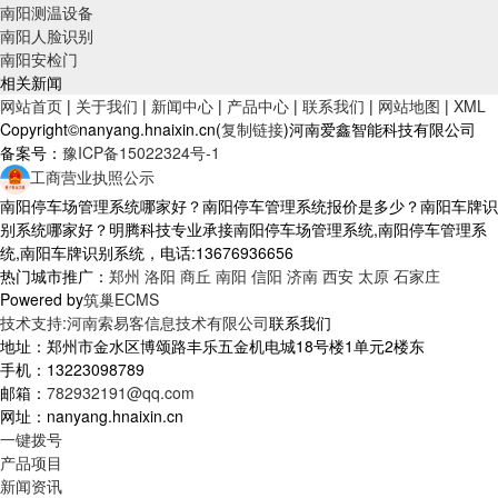
南阳测温设备
南阳人脸识别
南阳安检门
相关新闻
网站首页
|
关于我们
|
新闻中心
|
产品中心
|
联系我们
|
网站地图
|
XML
Copyright©nanyang.hnaixin.cn(
复制链接
)河南爱鑫智能科技有限公司
备案号：
豫ICP备15022324号-1
工商营业执照公示
南阳停车场管理系统哪家好？南阳停车管理系统报价是多少？南阳车牌识
别系统哪家好？明腾科技专业承接南阳停车场管理系统,南阳停车管理系
统,南阳车牌识别系统，电话:13676936656
热门城市推广：
郑州
洛阳
商丘
南阳
信阳
济南
西安
太原
石家庄
Powered by
筑巢ECMS
技术支持:河南索易客信息技术有限公司
联系我们
地址：郑州市金水区博颂路丰乐五金机电城18号楼1单元2楼东
手机：13223098789
邮箱：
782932191@qq.com
网址：nanyang.hnaixin.cn
一键拨号
产品项目
新闻资讯