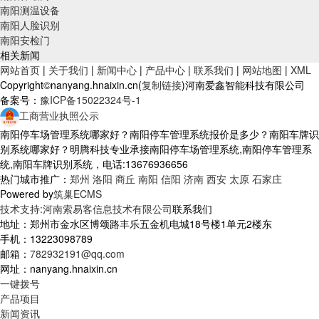
南阳测温设备
南阳人脸识别
南阳安检门
相关新闻
网站首页
|
关于我们
|
新闻中心
|
产品中心
|
联系我们
|
网站地图
|
XML
Copyright©nanyang.hnaixin.cn(
复制链接
)河南爱鑫智能科技有限公司
备案号：
豫ICP备15022324号-1
工商营业执照公示
南阳停车场管理系统哪家好？南阳停车管理系统报价是多少？南阳车牌识
别系统哪家好？明腾科技专业承接南阳停车场管理系统,南阳停车管理系
统,南阳车牌识别系统，电话:13676936656
热门城市推广：
郑州
洛阳
商丘
南阳
信阳
济南
西安
太原
石家庄
Powered by
筑巢ECMS
技术支持:河南索易客信息技术有限公司
联系我们
地址：郑州市金水区博颂路丰乐五金机电城18号楼1单元2楼东
手机：13223098789
邮箱：
782932191@qq.com
网址：nanyang.hnaixin.cn
一键拨号
产品项目
新闻资讯