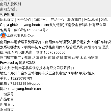
南阳人脸识别
南阳安检门
相关新闻
网站首页
|
关于我们
|
新闻中心
|
产品中心
|
联系我们
|
网站地图
|
XML
Copyright©nanyang.hnaixin.cn(
复制链接
)河南爱鑫智能科技有限公司
备案号：
豫ICP备15022324号-1
工商营业执照公示
南阳停车场管理系统哪家好？南阳停车管理系统报价是多少？南阳车牌识
别系统哪家好？明腾科技专业承接南阳停车场管理系统,南阳停车管理系
统,南阳车牌识别系统，电话:13676936656
热门城市推广：
郑州
洛阳
商丘
南阳
信阳
济南
西安
太原
石家庄
Powered by
筑巢ECMS
技术支持:河南索易客信息技术有限公司
联系我们
地址：郑州市金水区博颂路丰乐五金机电城18号楼1单元2楼东
手机：13223098789
邮箱：
782932191@qq.com
网址：nanyang.hnaixin.cn
一键拨号
产品项目
新闻资讯
返回首页