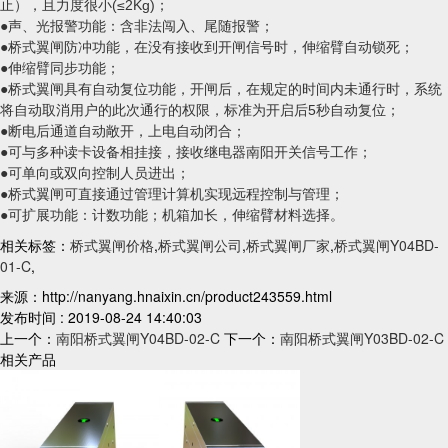
止），且力度很小(≤2Kg)；
●声、光报警功能：含非法闯入、尾随报警；
●
桥式翼闸
防冲功能，在没有接收到开闸信号时，伸缩臂自动锁死；
●伸缩臂同步功能；
●
桥式翼闸
具有自动复位功能，开闸后，在规定的时间内未通行时，系统
将自动取消用户的此次通行的权限，标准为开启后5秒自动复位；
●断电后通道自动敞开，上电自动闭合；
●可与多种读卡设备相挂接，接收继电器
南阳开关
信号工作；
●可单向或双向控制人员进出；
●
桥式翼闸
可直接通过管理计算机实现远程控制与管理；
●可扩展功能：计数功能；机箱加长，伸缩臂材料选择。
相关标签：
桥式翼闸价格
,
桥式翼闸公司
,
桥式翼闸厂家
,
桥式翼闸Y04BD-
01-C
,
来源：http://nanyang.hnaixin.cn/product243559.html
发布时间 : 2019-08-24 14:40:03
上一个：
南阳桥式翼闸Y04BD-02-C
下一个：
南阳桥式翼闸Y03BD-02-C
相关产品