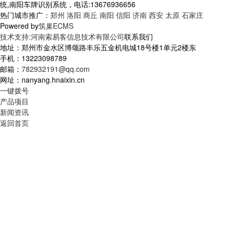
统,南阳车牌识别系统，电话:13676936656
热门城市推广：
郑州
洛阳
商丘
南阳
信阳
济南
西安
太原
石家庄
Powered by
筑巢ECMS
技术支持:河南索易客信息技术有限公司
联系我们
地址：郑州市金水区博颂路丰乐五金机电城18号楼1单元2楼东
手机：13223098789
邮箱：
782932191@qq.com
网址：nanyang.hnaixin.cn
一键拨号
产品项目
新闻资讯
返回首页