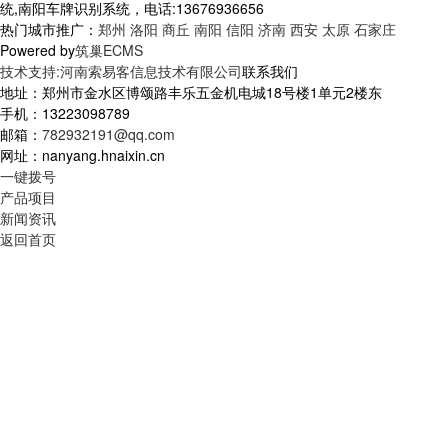
统,南阳车牌识别系统，电话:13676936656
热门城市推广：
郑州
洛阳
商丘
南阳
信阳
济南
西安
太原
石家庄
Powered by
筑巢ECMS
技术支持:河南索易客信息技术有限公司
联系我们
地址：郑州市金水区博颂路丰乐五金机电城18号楼1单元2楼东
手机：13223098789
邮箱：
782932191@qq.com
网址：nanyang.hnaixin.cn
一键拨号
产品项目
新闻资讯
返回首页